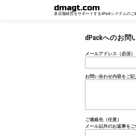
Skip
dmagt.com
to
多店舗経営をサポートするdPackシステムの
content
dPackへのお
メールアドレス（必須）
お問い合わせ内容をご記
ご連絡先（任意）
メール以外のお返事をご