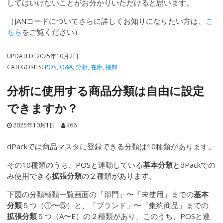
してはいけないことがお分かりいただけると思います。
（JANコードについてさらに詳しくお知りになりたい方は、
こ
ちら
をご覧ください）
UPDATED:
2025年10月2日
CATEGORIES:
POS
,
Q&A
,
分析
,
在庫
,
棚卸
分析に使用する商品分類は自由に設定
できますか？
2025年10月1日
K66
dPackでは商品マスタに登録できる分類は10種類があります。
その10種類のうち、POSと連動している
基本分類
とdPackでの
み使用できる
拡張分類
の２種類があります。
下図の分類種類一覧画面の「部門」〜「未使用」までの
基本
分類
５つ（①〜⑤）と、「ブランド」〜「集約商品」までの
拡張分類
５つ（A〜E）の２種類があり、このうち、POSと連