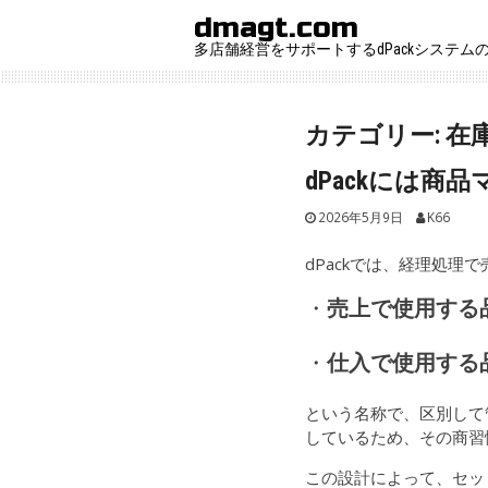
Skip
dmagt.com
to
多店舗経営をサポートするdPackシステム
content
カテゴリー:
在
dPackには
2026年5月9日
K66
dPackでは、経理処理
・
売上で使用する
・
仕入で使用する
という名称で、区別して
しているため、その商習
この設計によって、セッ