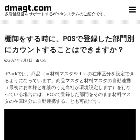
Skip
dmagt.com
to
多店舗経営をサポートするdPackシステムのご紹介です。
content
棚卸をする時に、POSで登録した部門別
にカウントすることはできますか？
2024年7月1日
K66
dPackでは、商品（＝材料マスタ※１）の在庫区分を設定でき
るようになっています。商品マスタと材料マスタの自動連携
（最初にお客様と相談のうえ当社が環境設定します）を行な
っている場合には、POSで登録した部門をそのまま材料マス
タの在庫区分に自動連携することも可能です。