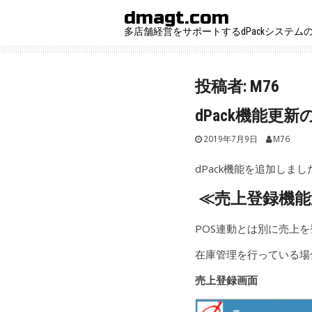
Skip
dmagt.com
to
多店舗経営をサポートするdPackシステム
content
投稿者:
M76
dPack機能更
2019年7月9日
M76
dPack機能を追加しまし
≪売上
登録機能
POS連動とは別に売上
在庫管理を行っている場
売上登録画面