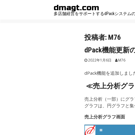
Skip
dmagt.com
to
多店舗経営をサポートするdPackシステム
content
投稿者:
M76
dPack機能更
2022年1月6日
M76
dPack機能を追加しまし
≪
売上分析グ
売上分析（一部）にグラ
グラフは、円グラフと集
売上分析グラフ画面