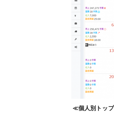
≪
個人別トッ